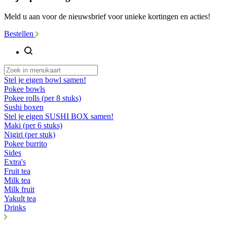
Meld u aan voor de nieuwsbrief voor unieke kortingen en acties!
Bestellen
Stel je eigen bowl samen!
Pokee bowls
Pokee rolls (per 8 stuks)
Sushi boxen
Stel je eigen SUSHI BOX samen!
Maki (per 6 stuks)
Nigiri (per stuk)
Pokee burrito
Sides
Extra's
Fruit tea
Milk tea
Milk fruit
Yakult tea
Drinks