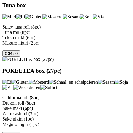
Tuna box
Spicy tuna roll (8pc)
Tuna roll (8pc)
Tekka maki (6pc)
Maguro nigiri (2pc)
€ 34.50
POKEETEA box (27pc)
California roll (8pc)
Dragon roll (8pc)
Sake maki (6pc)
Zalm sashimi (3pc)
Sake nigiri (1pc)
Maguro nigiri (1pc)