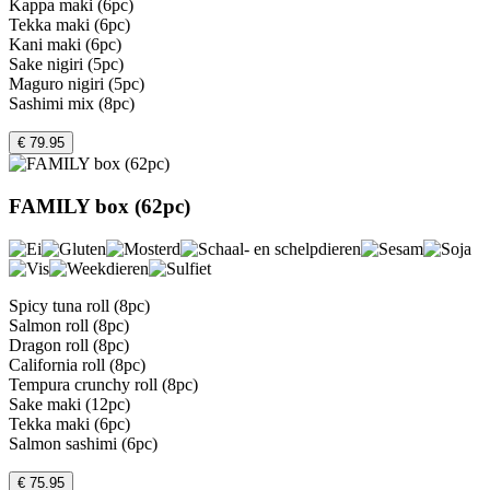
Kappa maki (6pc)
Tekka maki (6pc)
Kani maki (6pc)
Sake nigiri (5pc)
Maguro nigiri (5pc)
Sashimi mix (8pc)
€ 79.95
FAMILY box (62pc)
Spicy tuna roll (8pc)
Salmon roll (8pc)
Dragon roll (8pc)
California roll (8pc)
Tempura crunchy roll (8pc)
Sake maki (12pc)
Tekka maki (6pc)
Salmon sashimi (6pc)
€ 75.95